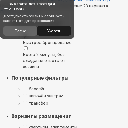
Выберите даты заезда и
Найдём, где остановиться в Могилёве: 23 варианта
отъезда
Показать на карте
Доступность жилья и стоимость
зависят от дат проживания
Выбирайте лучшее
Позже
Указать
Быстрое бронирование
Всего 2 минуты, без
ожидания ответа от
хозяина
Популярные фильтры
бассейн
включён завтрак
трансфер
Варианты размещения
квартиры, апартаменты